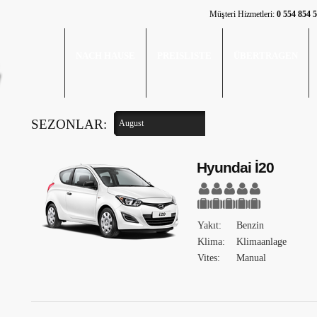
Müşteri Hizmetleri:
0 554 854 
NACH HAUSE
PREISLISTE
ÜBERTRAGEN
SEZONLAR:
August
Hyundai İ20
Yakıt:
Benzin
Klima:
Klimaanlage
Vites:
Manual