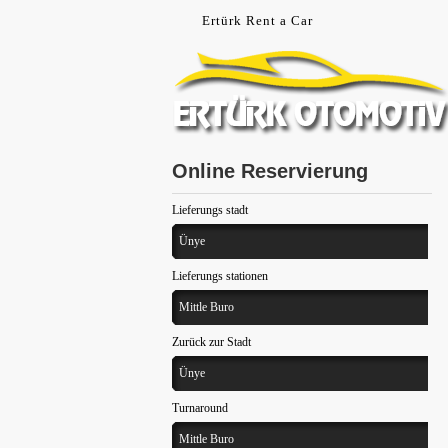
Ertürk Rent a Car
Ünye Oto Kiralama
Ünye Araba Kiralama
Online Reservierung
Lieferungs stadt
Ünye
Lieferungs stationen
Mittle Buro
Zurück zur Stadt
Ünye
Turnaround
Mittle Buro